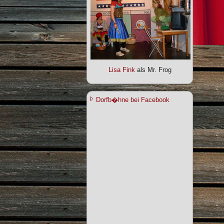
Lisa Fink
als Mr. Frog
Dorfb�hne bei Facebook