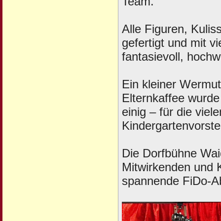
Team.
Alle Figuren, Kuli
gefertigt und mit v
fantasievoll, hochw
Ein kleiner Wermuts
Elternkaffee wurd
einig – für die vie
Kindergartenvorstel
Die Dorfbühne Waid
Mitwirkenden und K
spannende FiDo-Ab