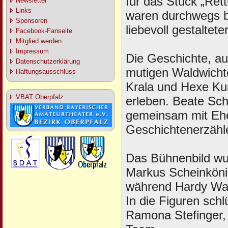
für das Stück „Ret
Newsletter
Links
waren durchwegs b
Sponsoren
liebevoll gestaltet
Facebook-Fanseite
Mitglied werden
Impressum
Die Geschichte, au
Datenschutzerklärung
mutigen Waldwicht
Haftungsausschluss
Krala und Hexe Ku
VBAT Oberpfalz
erleben. Beate Sch
gemeinsam mit Ehe
Geschichtenerzähle
Das Bühnenbild wur
Markus Scheinköni
während Hardy Wam
In die Figuren sch
Ramona Stefinger, 