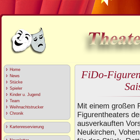
Home
FiDo-Figurent
News
Stücke
Sai
Spieler
Kinder u. Jugend
Team
Mit einem großen F
Weihnachtstrucker
Figurentheaters d
Chronik
ausverkauften Vors
Kartenreservierung
Neukirchen, Vohens