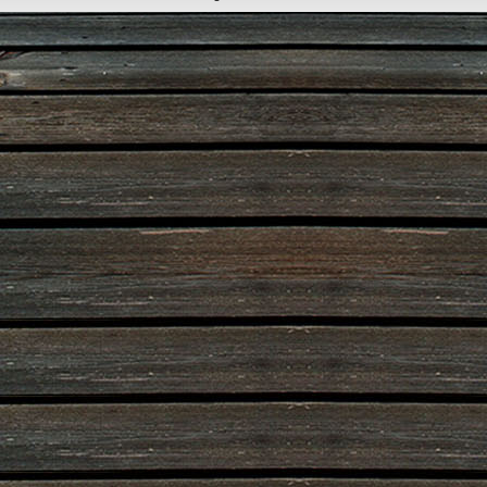
Designed by
www.dorfbuehne.de
.