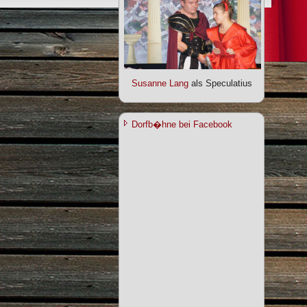
Susanne Lang
als Speculatius
Dorfb�hne bei Facebook