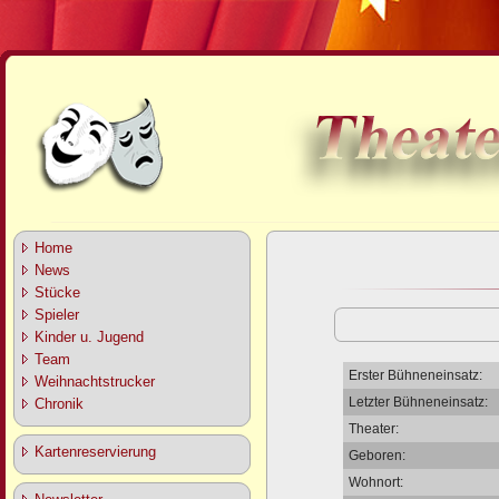
Home
News
Stücke
Spieler
Kinder u. Jugend
Team
Erster Bühneneinsatz:
Weihnachtstrucker
Letzter Bühneneinsatz:
Chronik
Theater:
Kartenreservierung
Geboren:
Wohnort: